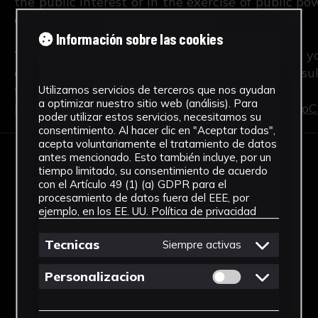
the public interest or in the exercise of public po
controller.
Información sobre las cookies
You have the right to access, rectify and delete y
as well as other rights which you can consul
further detailed information, at the f
Utilizamos servicios de terceros que nos ayudan
a optimizar nuestro sitio web (análisis). Para
https://osi.us.es/sites/osi/files/doc/pd/C.I.Patrimoni
poder utilizar estos servicios, necesitamos su
consentimiento. Al hacer clic en "Aceptar todas",
acepta voluntariamente el tratamiento de datos
antes mencionado. Esto también incluye, por un
tiempo limitado, su consentimiento de acuerdo
con el Artículo 49 (1) (a) GDPR para el
procesamiento de datos fuera del EEE, por
Cicus
Editorial US
ejemplo, en los EE. UU.
Política de privacidad
Tecnicas
Siempre activas
Permitir cookies 
Personalizacion
News
Locations