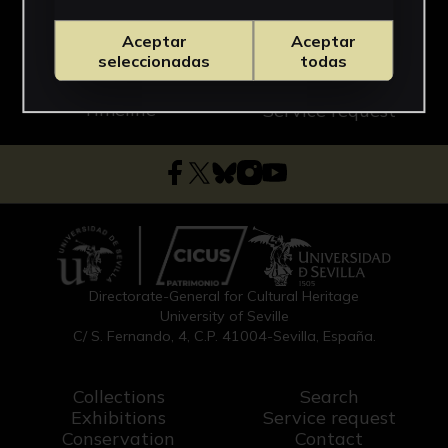
Aceptar
Aceptar
seleccionadas
todas
Timeline
Service request
Directorate-General for Cultural Heritage
University of Seville
C/ S. Fernando, 4, C.P. 41004-Sevilla, España.
Collections
Search
Exhibitions
Service request
Conservation
Contact