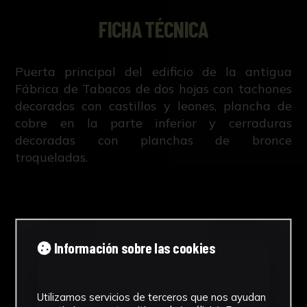
FICHA TÉCNICA
Puerta principal del edificio de la antigua
Fábrica de Tabacos de dos hojas con tachones
decorados con castillos y leones, plancha de
cobre en la parte inferior y cerraduras
decoradas con planchas de bronce
troqueladas.
NºCatálogo
Información sobre las cookies
0984-00-REC-MOB
Autor/es
Utilizamos servicios de terceros que nos ayudan