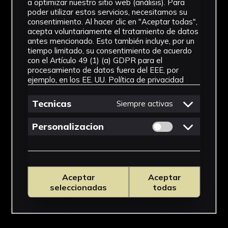
a optimizar nuestro sitio web (análisis). Para
Desconocido
poder utilizar estos servicios, necesitamos su
consentimiento. Al hacer clic en "Aceptar todas",
Tipología
acepta voluntariamente el tratamiento de datos
antes mencionado. Esto también incluye, por un
Mobiliario
tiempo limitado, su consentimiento de acuerdo
con el Artículo 49 (1) (a) GDPR para el
Cronología
procesamiento de datos fuera del EEE, por
ejemplo, en los EE. UU.
Política de privacidad
1775 - 1799
Tecnicas
Siempre activas
Estilo
Permitir cookies 
Personalizacion
Barroco
Ubicación
Rectorado
Aceptar
Aceptar
Ver más
seleccionadas
todas