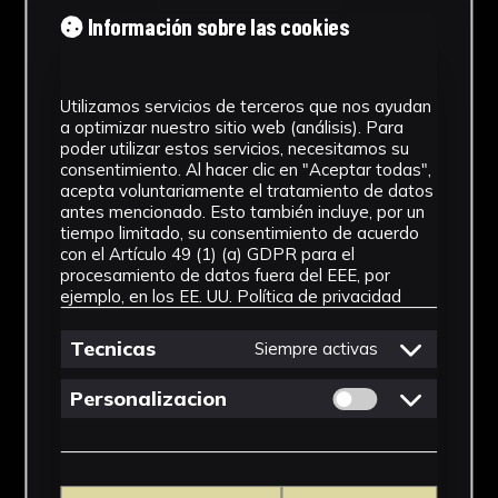
Tipología
Información sobre las cookies
Medicamento
Utilizamos servicios de terceros que nos ayudan
Cronología
a optimizar nuestro sitio web (análisis). Para
poder utilizar estos servicios, necesitamos su
SF
consentimiento. Al hacer clic en "Aceptar todas",
acepta voluntariamente el tratamiento de datos
Materiales
antes mencionado. Esto también incluye, por un
tiempo limitado, su consentimiento de acuerdo
Vidrio
con el Artículo 49 (1) (a) GDPR para el
procesamiento de datos fuera del EEE, por
Ubicación
ejemplo, en los EE. UU.
Política de privacidad
Facultad de Farmacia
Tecnicas
Siempre activas
Dimensiones
Permitir cookies 
Personalizacion
15,5 x 7x 7x cm
Ver más