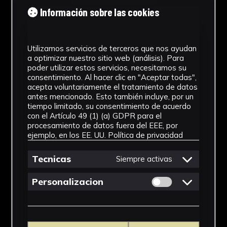
Tipología
Información sobre las cookies
Medicamento
Utilizamos servicios de terceros que nos ayudan
Cronología
a optimizar nuestro sitio web (análisis). Para
poder utilizar estos servicios, necesitamos su
SF
consentimiento. Al hacer clic en "Aceptar todas",
acepta voluntariamente el tratamiento de datos
Materiales
antes mencionado. Esto también incluye, por un
tiempo limitado, su consentimiento de acuerdo
Vidrio
con el Artículo 49 (1) (a) GDPR para el
procesamiento de datos fuera del EEE, por
Ubicación
ejemplo, en los EE. UU.
Política de privacidad
Facultad de Farmacia
Tecnicas
Siempre activas
Dimensiones
Permitir cookies 
Personalizacion
15,5 x 7x 7x cm
Ver más