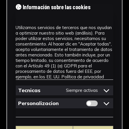
Tipología
Información sobre las cookies
Medicamento
Utilizamos servicios de terceros que nos ayudan
Cronología
a optimizar nuestro sitio web (análisis). Para
poder utilizar estos servicios, necesitamos su
SF
consentimiento. Al hacer clic en "Aceptar todas",
acepta voluntariamente el tratamiento de datos
Materiales
antes mencionado. Esto también incluye, por un
tiempo limitado, su consentimiento de acuerdo
Vidrio
con el Artículo 49 (1) (a) GDPR para el
procesamiento de datos fuera del EEE, por
Ubicación
ejemplo, en los EE. UU.
Política de privacidad
Facultad de Farmacia
Tecnicas
Siempre activas
Dimensiones
Permitir cookies 
Personalizacion
12,5 x 5 x 5 cm
Ver más