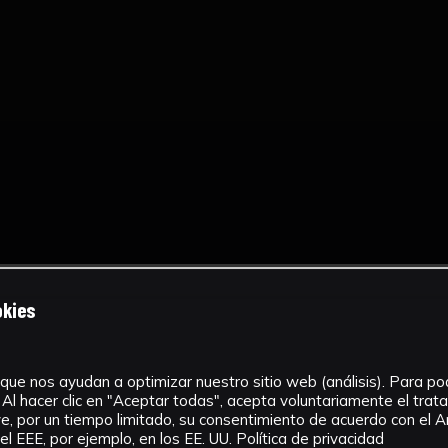
okies
que nos ayudan a optimizar nuestro sitio web (análisis). Para pode
Al hacer clic en "Aceptar todas", acepta voluntariamente el tra
, por un tiempo limitado, su consentimiento de acuerdo con el Ar
l EEE, por ejemplo, en los EE. UU.
Política de privacidad