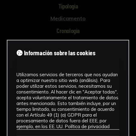
Tipología
Medicamento
Cronología
SF
Información sobre las cookies
Materiales
Vidrio
Utilizamos servicios de terceros que nos ayudan
Ubicación
a optimizar nuestro sitio web (análisis). Para
poder utilizar estos servicios, necesitamos su
Facultad de Farmacia
consentimiento. Al hacer clic en "Aceptar todas",
acepta voluntariamente el tratamiento de datos
antes mencionado. Esto también incluye, por un
Dimensiones
tiempo limitado, su consentimiento de acuerdo
con el Artículo 49 (1) (a) GDPR para el
12 x 4,5 x 4,5 cm
procesamiento de datos fuera del EEE, por
Ver más
ejemplo, en los EE. UU.
Política de privacidad