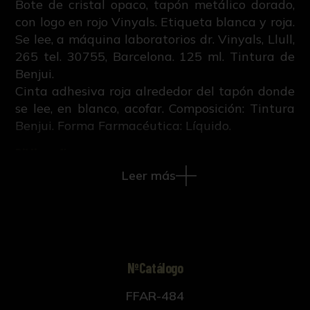
Bote de cristal opaco, tapón metálico dorado,
con logo en rojo Vinyals. Etiqueta blanca y roja.
Se lee, a máquina laboratorios dr. Vinyals, Llull,
265 tel. 30755, Barcelona. 125 ml. Tintura de
Benjui.
Cinta adhesiva roja alrededor del tapón donde
se lee, en blanco, acofar. Composición: Tintura
Benjui. Forma Farmacéutica: Líquido.
Bibliografía:
Leer más
R. Ruiz Altaba, Creación, estudio,
conservación y difusión de la colección
histórico-científica de la Facultad de
Farmacia de Sevilla (Tesis doctoral inédita,
421-663, Universidad de Sevilla, 2018).
NºCatálogo
FFAR-484