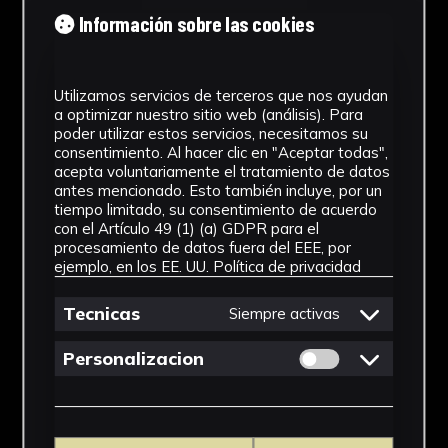
Tipología
Información sobre las cookies
Medicamento
Utilizamos servicios de terceros que nos ayudan
Cronología
a optimizar nuestro sitio web (análisis). Para
poder utilizar estos servicios, necesitamos su
SF
consentimiento. Al hacer clic en "Aceptar todas",
acepta voluntariamente el tratamiento de datos
Materiales
antes mencionado. Esto también incluye, por un
tiempo limitado, su consentimiento de acuerdo
Vidrio
con el Artículo 49 (1) (a) GDPR para el
procesamiento de datos fuera del EEE, por
Ubicación
ejemplo, en los EE. UU.
Política de privacidad
Facultad de Farmacia
Tecnicas
Siempre activas
Dimensiones
Permitir cookies 
Personalizacion
10,5 x 4 x 4 cm
Ver más