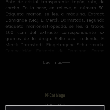
Bote de cristal transparente, tapón, roto, de
corcho. En la base, en relieve, el número 50.
Etiqueta marrón, se lee, a máquina, Extract.
Damianae (Sic.). E. Merck, Darmstadt., segunda
etiqueta marrón,estropeada, se lee, a troxos,
100 ccm del extracto correspondiante xx
gramos de la droga. Sello azul, redondo, E.
Merck Darmstadt. Eingetragene Schutzmarke
Composición: Extracto de Damiana. Forma
Farmacéutica: Líquido.
Leer más
Bibliografía:
R. Ruiz Altaba, Creación, estudio,
conservación y difusión de la colección
histórico-científica de la Facultad de
NºCatálogo
Farmacia de Sevilla (Tesis doctoral inédita,
421-663, Universidad de Sevilla, 2018).
FFAR-488