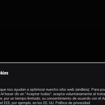
okies
que nos ayudan a optimizar nuestro sitio web (análisis). Para pode
Al hacer clic en "Aceptar todas", acepta voluntariamente el tra
, por un tiempo limitado, su consentimiento de acuerdo con el Ar
l EEE, por ejemplo, en los EE. UU.
Política de privacidad