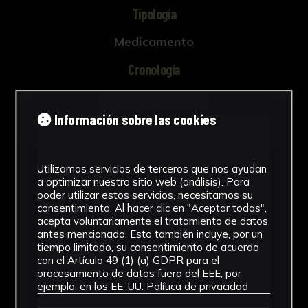
Tipología
Medicamento
Cronología
SF
Información sobre las cookies
Materiales
Aluminio
Utilizamos servicios de terceros que nos ayudan
Ubicación
a optimizar nuestro sitio web (análisis). Para
poder utilizar estos servicios, necesitamos su
Facultad de Farmacia
consentimiento. Al hacer clic en "Aceptar todas",
acepta voluntariamente el tratamiento de datos
antes mencionado. Esto también incluye, por un
Dimensiones
tiempo limitado, su consentimiento de acuerdo
con el Artículo 49 (1) (a) GDPR para el
11,5 x 10 x 7 cm
procesamiento de datos fuera del EEE, por
Ver más
ejemplo, en los EE. UU.
Política de privacidad