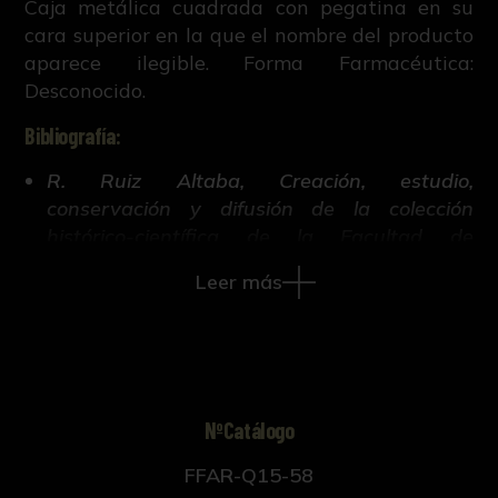
Caja metálica cuadrada con pegatina en su
cara superior en la que el nombre del producto
aparece ilegible. Forma Farmacéutica:
Desconocido.
Bibliografía:
R. Ruiz Altaba, Creación, estudio,
conservación y difusión de la colección
histórico-científica de la Facultad de
Farmacia de Sevilla (Tesis doctoral inédita,
Leer más
421-663, Universidad de Sevilla, 2018).
NºCatálogo
FFAR-Q15-58