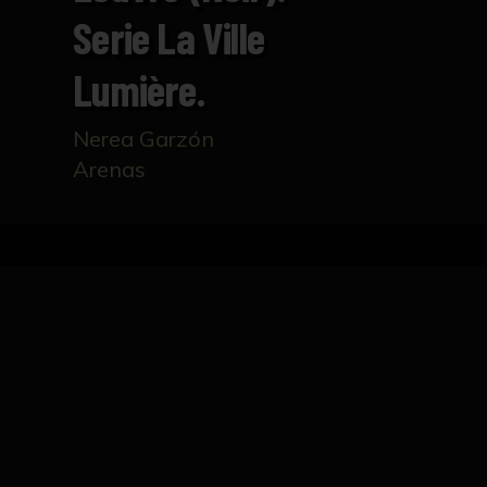
Serie La Ville
Lumière.
Nerea Garzón
Arenas
Inicio
Catálogo
Pyramide du Louvre (noir). Seri
FICHA TÉCNICA
La Ville Lumière
París recibió el apelativo de “ciudad de la lu