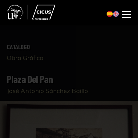
CATÁLOGO
Obra Gráfica
Plaza Del Pan
José Antonio Sánchez Baíllo