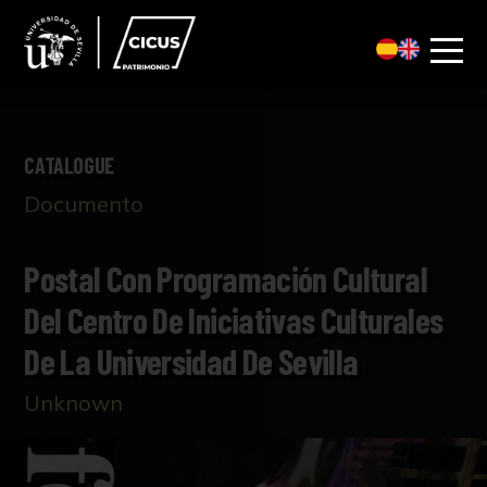
CATALOGUE
Documento
Postal Con Programación Cultural
Del Centro De Iniciativas Culturales
De La Universidad De Sevilla
Unknown