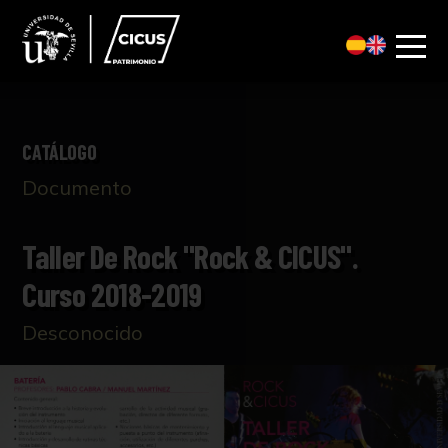
CATÁLOGO
Documento
Taller De Rock "Rock & CICUS".
Curso 2018-2019
Desconocido