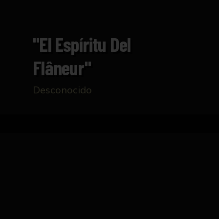
"El Espíritu Del
Flâneur"
Desconocido
Inicio
Catálogo
"El Espíritu del Flâneur"
FICHA TÉCNICA
Catálogo de exposición del trabajo de Sandr