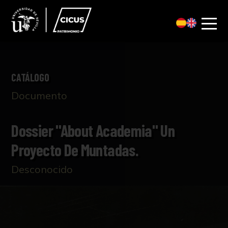
CATÁLOGO
Documento
Dossier "About Academia" Un
Proyecto De Muntadas.
Desconocido