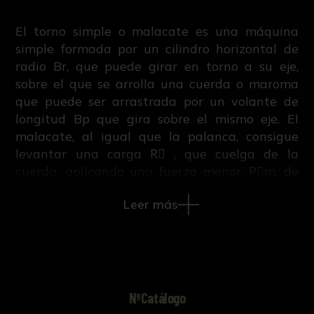
El torno simple o malacate es una máquina
simple formada por un cilindro horizontal de
radio Br, que puede girar en torno a su eje,
sobre el que se arrolla una cuerda o maroma
que puede ser arrastrada por un volante de
longitud Bp que gira sobre el mismo eje. El
malacate, al igual que la palanca, consigue
levantar una carga R⃗ , que cuelga de la
cuerda, aplicando una fuerza menor, P⃗m, de
manera que se logra una ventaja mecánica
Leer más
que depende de la longitud del brazo del
volante, Bp, y del brazo del cilindro (su radio),
Br.
NºCatálogo