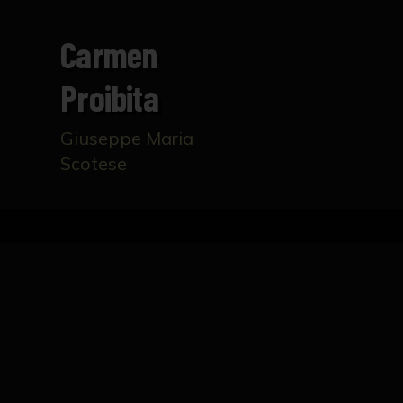
Carmen
Proibita
Giuseppe Maria
Scotese
Inicio
Catálogo
Carmen proibita
FICHA TÉCNICA
Cartel de la película "Carmen Proibita", 