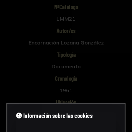
NºCatálogo
LMM21
Autor/es
Encarnación Lozana González
Tipología
Documento
Cronología
1961
Ubicación
Laboratorio de Investigación
Información sobre las cookies
Patrimonio Cultural