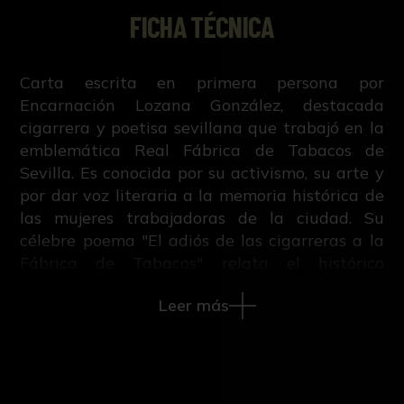
FICHA TÉCNICA
Carta escrita en primera persona por
Encarnación Lozana González, destacada
cigarrera y poetisa sevillana que trabajó en la
emblemática Real Fábrica de Tabacos de
Sevilla. Es conocida por su activismo, su arte y
por dar voz literaria a la memoria histórica de
las mujeres trabajadoras de la ciudad. Su
célebre poema "El adiós de las cigarreras a la
Fábrica de Tabacos" relata el histórico
momento en que la emblemática fábrica cerró
Leer más
sus puertas como centro de trabajo tabacalero
para convertirse en la actual sede de la
Universidad de Sevilla.