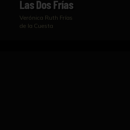
Las Dos Frías
Verónica Ruth Frías
de la Cuesta
Inicio
Catálogo
Las dos frías
FICHA TÉCNICA
Obra Pictórica para el Certamen Premio Nacion