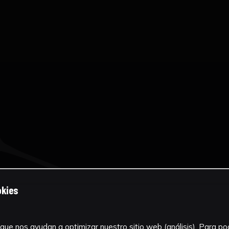
okies
que nos ayudan a optimizar nuestro sitio web (análisis). Para pode