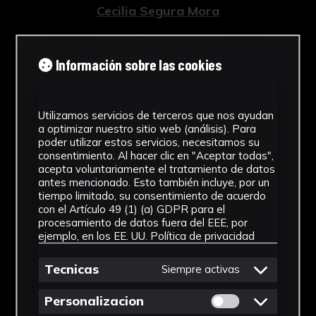
Cecilia Segura Mora
Tipología
Información sobre las cookies
Obra Gráfica
Cronología
Utilizamos servicios de terceros que nos ayudan
2003 - 2004
a optimizar nuestro sitio web (análisis). Para
poder utilizar estos servicios, necesitamos su
Ubicación
consentimiento. Al hacer clic en "Aceptar todas",
acepta voluntariamente el tratamiento de datos
CICUS. Edificio Madre de Dios
antes mencionado. Esto también incluye, por un
tiempo limitado, su consentimiento de acuerdo
Fondo
con el Artículo 49 (1) (a) GDPR para el
procesamiento de datos fuera del EEE, por
ejemplo, en los EE. UU.
Política de privacidad
Fondo Artes Plásticas
Ver más
Tecnicas
Siempre activas
Permitir cookies 
Personalizacion