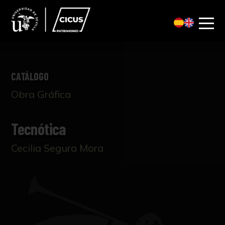
CATÁLOGO
Obra Gráfica
Tecnótica
Cecilia Segura Mora