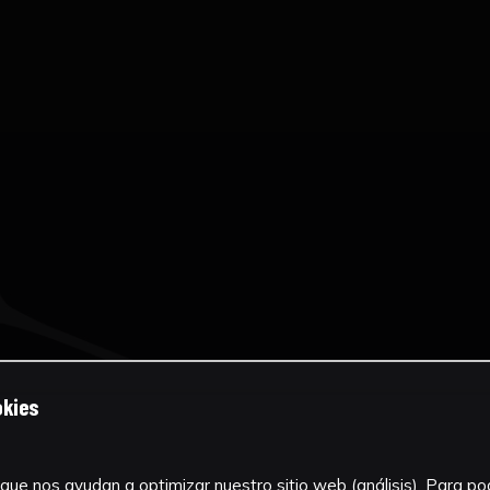
okies
que nos ayudan a optimizar nuestro sitio web (análisis). Para pode