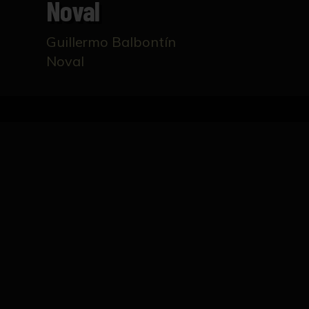
Noval
Guillermo Balbontín
Noval
Inicio
Catálogo
Pintura Guillermo Balbontín N
FICHA TÉCNICA
XII Premio Nacional de Artes Plásticas, año 