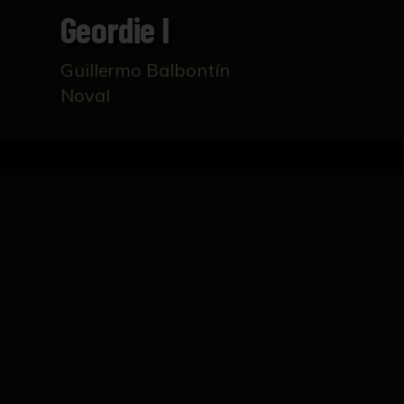
Geordie I
Guillermo Balbontín
Noval
Inicio
Catálogo
Geordie I
FICHA TÉCNICA
Pintura que representa a una mujer de cabe
inscripción manuscrita.