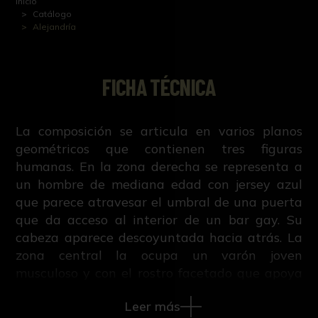
Inicio
Catálogo
Alejandría
FICHA TÉCNICA
La composición se articula en varios planos
geométricos que contienen tres figuras
humanas. En la zona derecha se representa a
un hombre de mediana edad con jersey azul
que parece atravesar el umbral de una puerta
que da acceso al interior de un bar gay. Su
cabeza aparece descoyuntada hacia atrás. La
zona central la ocupa un varón joven
musculoso y con el rostro facetado que apoya
su brazo izquierdo sobre una mesa de
Leer más
pequeñas dimensiones en una postura