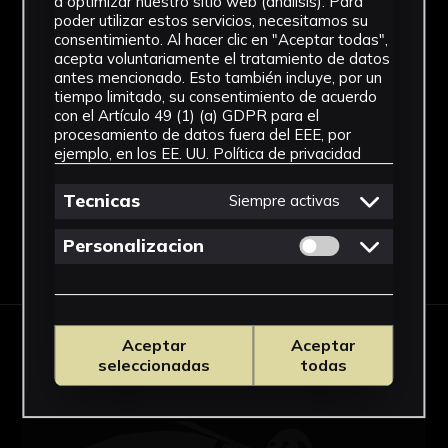
a optimizar nuestro sitio web (análisis). Para
poder utilizar estos servicios, necesitamos su
Figuración contemporánea
consentimiento. Al hacer clic en "Aceptar todas",
acepta voluntariamente el tratamiento de datos
Técnica
antes mencionado. Esto también incluye, por un
tiempo limitado, su consentimiento de acuerdo
Lápiz graso de colores
con el Artículo 49 (1) (a) GDPR para el
procesamiento de datos fuera del EEE, por
Ver más
ejemplo, en los EE. UU.
Política de privacidad
Tecnicas
Siempre activas
Permitir cookies 
Personalizacion
Descargar Ficha
OBRAS RELACIONADAS
Aceptar
Aceptar
seleccionadas
todas