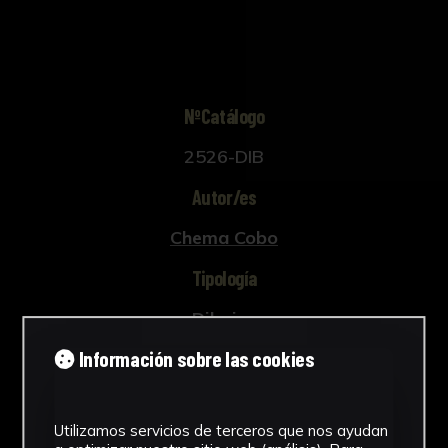
totalmente antinatural, en un acto de mirar al
hombre que acaba de entrar y en el que
seguramente ve un posible cliente. En el plano
de la izquierda, un personaje sentado de
rasgos y vestuario moruno, también gira su
NºCatálogo
cuerpo para ver al cliente que penetra en el
2526-DIB
bar. Las influencias del cubismo, que nos
permite ver dos realidades diferentes de un
Autor/es
mismo objeto en un mismo plano, y del
expresionismo alemán, por sus angulosidades y
Chema Cobo
el colorido que utiliza, son evidentes.
Tipología
Dibujos
Información sobre las cookies
Cronología
1979
Utilizamos servicios de terceros que nos ayudan
Estilo