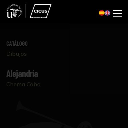
CATÁLOGO
Dibujos
Alejandría
Chema Cobo