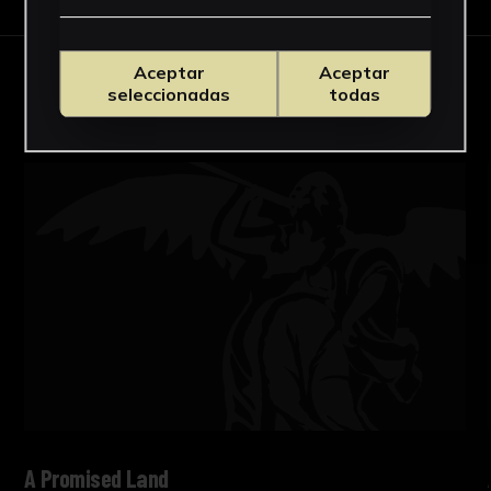
Aceptar
Aceptar
OBRAS RELACIONADAS
seleccionadas
todas
A Promised Land