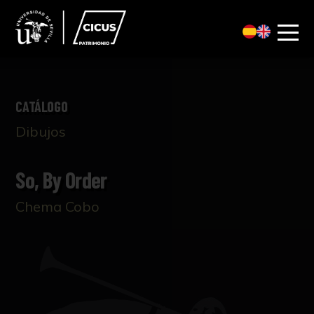
CATÁLOGO
Dibujos
So, By Order
Chema Cobo