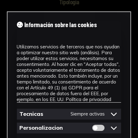
Tipología
Dibujos
Información sobre las cookies
Cronología
2020
Utilizamos servicios de terceros que nos ayudan
Técnica
a optimizar nuestro sitio web (análisis). Para
poder utilizar estos servicios, necesitamos su
Acuarela
consentimiento. Al hacer clic en "Aceptar todas",
acepta voluntariamente el tratamiento de datos
Materiales
antes mencionado. Esto también incluye, por un
tiempo limitado, su consentimiento de acuerdo
con el Artículo 49 (1) (a) GDPR para el
Papel
procesamiento de datos fuera del EEE, por
Ver más
ejemplo, en los EE. UU.
Política de privacidad
Tecnicas
Siempre activas
Permitir cookies 
Personalizacion
Descargar Ficha