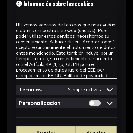
Cronología
Información sobre las cookies
1757
Estilo
Utilizamos servicios de terceros que nos ayudan
a optimizar nuestro sitio web (análisis). Para
poder utilizar estos servicios, necesitamos su
Barroco
consentimiento. Al hacer clic en "Aceptar todas",
acepta voluntariamente el tratamiento de datos
Ubicación
antes mencionado. Esto también incluye, por un
tiempo limitado, su consentimiento de acuerdo
Rectorado
con el Artículo 49 (1) (a) GDPR para el
Ver más
procesamiento de datos fuera del EEE, por
ejemplo, en los EE. UU.
Política de privacidad
Tecnicas
Siempre activas
Permitir cookies 
Personalizacion
Descargar Ficha
Aceptar
Aceptar