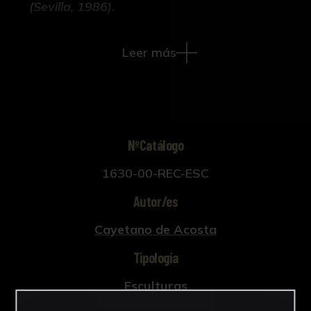
(Sevilla, 1986).
Leer más
NºCatálogo
1630-00-REC-ESC
Autor/es
Cayetano de Acosta
Tipología
Esculturas