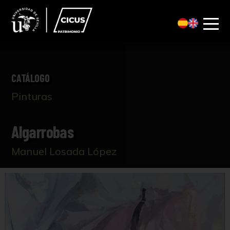
CATÁLOGO
Pinturas
Algarrobas
Manuel Losada López