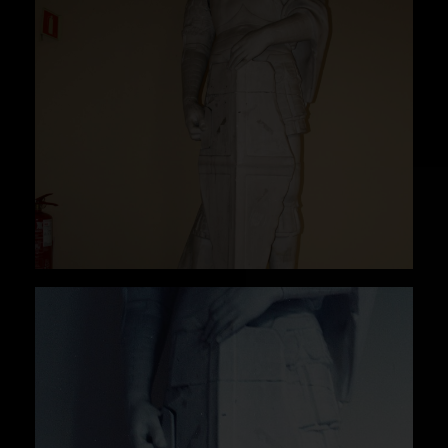
dragón.
cfr. Ojeda Barrera, Alfonso y Pérez Gómez,
María de la Paz (2015): "San Jorge". En: Beltrán
Fortes, José/Méndez Rodríguez, Luis (eds.):
Yesos: gipsoteca de la Universidad de Sevilla :
recuperación de la colección de vaciados :
antigua Real Fábrica de Tabaco. Sevilla:
Universidad de Sevilla, p. 181.