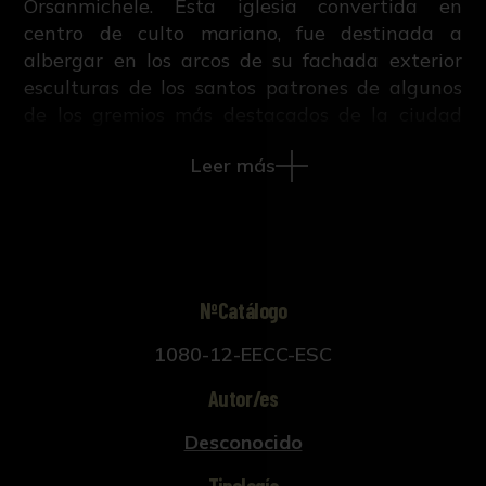
Orsanmichele. Esta iglesia convertida en
centro de culto mariano, fue destinada a
albergar en los arcos de su fachada exterior
esculturas de los santos patrones de algunos
de los gremios más destacados de la ciudad
italiana.
Leer más
Florentino de nacimiento, Donatello entrará en
contacto con la escultura en el taller de
Ghiberti entre 1404 y 1407. Su relación con
otros artistas de la talla de Masaccio, de quién
adquirió el interés por la perspectiva, así como
NºCatálogo
del estudio de grandes escritos como De
1080-12-EECC-ESC
Pictura de Alberti, de donde extrajo el gusto
por la composición, le convirtieron en uno de
Autor/es
los grandes artistas del Renacimiento.
Desconocido
La temática de su obra será
Tipología