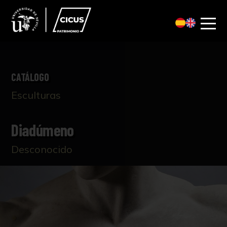
CATÁLOGO
Esculturas
Diadúmeno
Desconocido