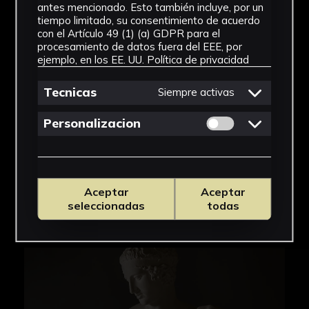
cfr. Oria Segura, Mercedes (2015):
antes mencionado. Esto también incluye, por un
tiempo limitado, su consentimiento de acuerdo
"Diadúmeno". En: Beltrán Fortes, José/Méndez
con el Artículo 49 (1) (a) GDPR para el
Rodríguez, Luis (eds.): Yesos: gipsoteca de la
procesamiento de datos fuera del EEE, por
Universidad de Sevilla : recuperación de la
ejemplo, en los EE. UU.
Política de privacidad
colección de vaciados : antigua Real Fábrica de
Tabaco. Sevilla: Universidad de Sevilla, p. 103.
Tecnicas
Siempre activas
Bibliografía:
Permitir cookies 
Personalizacion
Beltrán Fortes, José/Méndez Rodríguez, Luis,
Yesos: gipsoteca de la Universidad de Sevilla :
recuperación de la colección de vaciados :
Aceptar
Aceptar
antigua Real Fábrica de Tabaco (Universidad
seleccionadas
todas
de Sevilla, Sevilla, 2015).