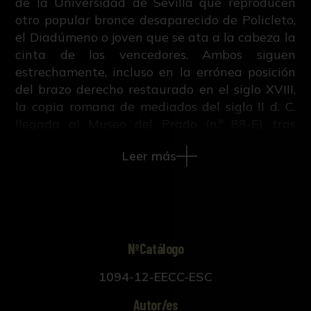
de la Universidad de Sevilla que reproducen
otro popular bronce desaparecido de Policleto,
el Diadúmeno o joven que se ata a la cabeza la
cinta de los vencedores. Ambos siguen
estrechamente, incluso en la errónea posición
del brazo derecho restaurado en el siglo XVIII,
la copia romana de mediados del siglo II d. C.
llegada al Museo del Prado (n.º 88-E) tras
pasar por las colecciones de Cristina de Suecia,
Leer más
Livio Odescalchi y el Palacio Real de San
Ildefonso.
Schröder considera el ejemplar de Madrid y
otros semejantes como especialmente cercanos
al original. Este sería una obra tardía (hacia
NºCatálogo
420 a. C.) del escultor de Argos, por lo que
1094-12-EECC-ESC
representa un progreso respecto al Doríforo —
que para Boardman solo era «algo anterior»,
Autor/es