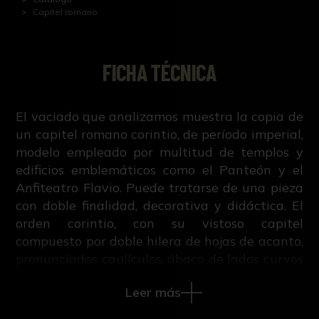
Capitel romano
FICHA TÉCNICA
El vaciado que analizamos muestra la copia de
un capitel romano corintio, de período imperial,
modelo empleado por multitud de templos y
edificios emblemáticos como el Panteón y el
Anfiteatro Flavio. Puede tratarse de una pieza
con doble finalidad, decorativa y didáctica. El
orden corintio, con su vistoso capitel
compuesto por doble hilera de hojas de acanto,
pronunciados caulículos, ábaco de lados curvos
y rosa central, tuvo su mayor apogeo con la
Leer más
civilización romana, tanto en época
republicana como imperial. Vitruvio lo