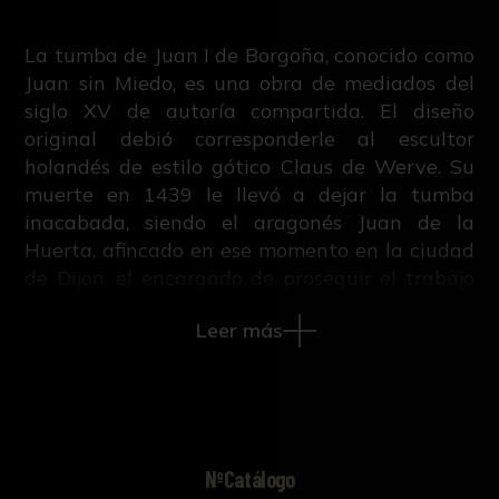
La tumba de Juan I de Borgoña, conocido como
Juan sin Miedo, es una obra de mediados del
siglo XV de autoría compartida. El diseño
original debió corresponderle al escultor
holandés de estilo gótico Claus de Werve. Su
muerte en 1439 le llevó a dejar la tumba
inacabada, siendo el aragonés Juan de la
Huerta, afincado en ese momento en la ciudad
de Dijon, el encargado de proseguir el trabajo
en 1443. Posiblemente fuera este escultor el
Leer más
encargado de realizar todo el cortejo funerario
que discurre en la base de la tumba, siendo dos
copias de estos dolientes los que forman parte
de la Gipsoteca de la Universidad de Sevilla.
Pese a ello, la obra quedó sin acabar, siendo
Antoine Le Moiturier el encargado de
NºCatálogo