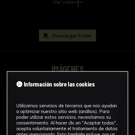
gipsoteca de la Universidad de Sevilla :
Ver más
recuperación de la colección de vaciados :
antigua Real Fábrica de Tabaco. Sevilla:
Universidad de Sevilla, p. 185.
Bibliografía:
Descargar Ficha
Beltrán Fortes, José/Méndez Rodríguez, Luis,
Yesos: gipsoteca de la Universidad de Sevilla :
recuperación de la colección de vaciados :
IMÁGENES
antigua Real Fábrica de Tabaco (Universidad
de Sevilla, Sevilla, 2015).
Información sobre las cookies
Utilizamos servicios de terceros que nos ayudan
a optimizar nuestro sitio web (análisis). Para
poder utilizar estos servicios, necesitamos su
consentimiento. Al hacer clic en "Aceptar todas",
acepta voluntariamente el tratamiento de datos
antes mencionado. Esto también incluye, por un