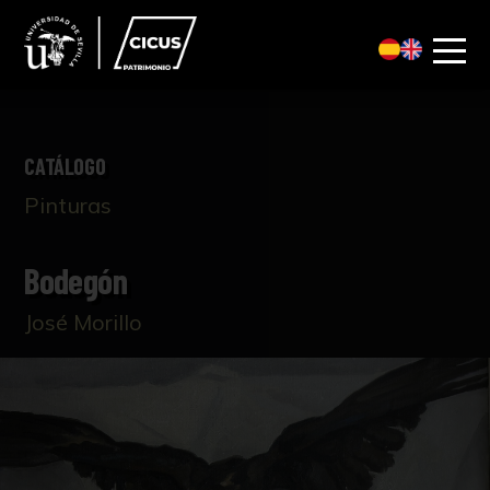
CATÁLOGO
Pinturas
Bodegón
José Morillo