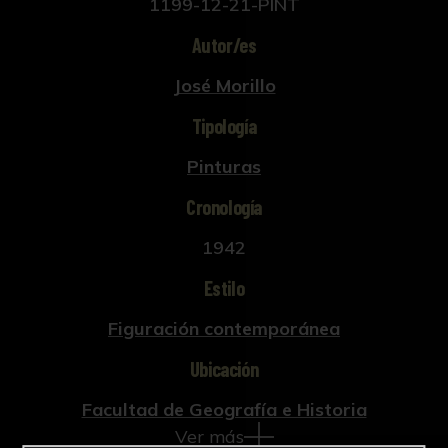
1199-12-21-PINT
Autor/es
José Morillo
Tipología
Pinturas
Cronología
1942
Estilo
Figuración contemporánea
Ubicación
Facultad de Geografía e Historia
Ver más