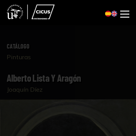
CATÁLOGO
Pinturas
Alberto Lista Y Aragón
Joaquín Díez