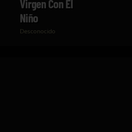
Virgen Con El
Niño
Desconocido
Inicio
Catálogo
Virgen con el Niño
FICHA TÉCNICA
Pintura que representa a la Virgen de medio 