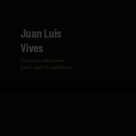
Juan Luis
Vives
Francisco Muntaner
José López Enguídanos
Inicio
Catálogo
Juan Luis Vives
FICHA TÉCNICA