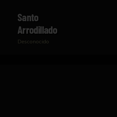
Santo
Arrodillado
Desconocido
Inicio
Catálogo
Santo arrodillado
FICHA TÉCNICA
Escultura que representa a un santo barbado 