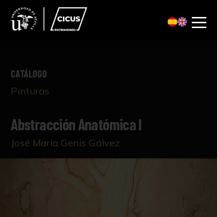
CATÁLOGO
Pinturas
Abstracción Anatómica I
José María Genis Gálvez