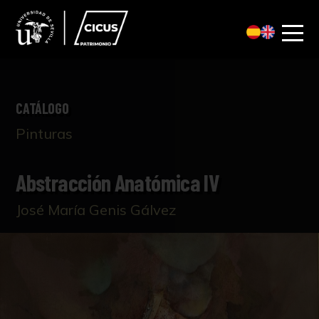
CATÁLOGO
Pinturas
Abstracción Anatómica IV
José María Genis Gálvez