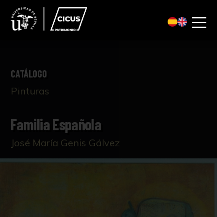
CATÁLOGO
Pinturas
Familia Española
José María Genis Gálvez