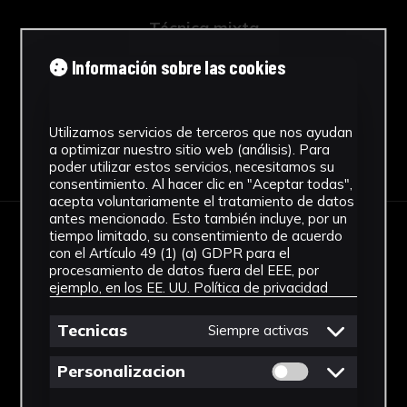
Técnica mixta
Ver más
Información sobre las cookies
Utilizamos servicios de terceros que nos ayudan
a optimizar nuestro sitio web (análisis). Para
Descargar Ficha
poder utilizar estos servicios, necesitamos su
consentimiento. Al hacer clic en "Aceptar todas",
acepta voluntariamente el tratamiento de datos
antes mencionado. Esto también incluye, por un
tiempo limitado, su consentimiento de acuerdo
IMÁGENES
con el Artículo 49 (1) (a) GDPR para el
procesamiento de datos fuera del EEE, por
ejemplo, en los EE. UU.
Política de privacidad
Tecnicas
Siempre activas
Permitir cookies 
Personalizacion