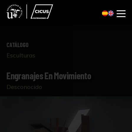
CATÁLOGO
Esculturas
Engranajes En Movimiento
Desconocido