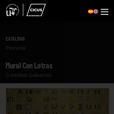
CATÁLOGO
Pinturas
Mural Con Letras
Cristóbal Gabarrón