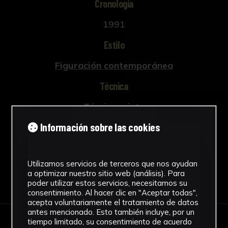
Cronología
1991
Estilo
Figuración contemporánea
Técnica
Técnica mixta
Ver más
Información sobre las cookies
Utilizamos servicios de terceros que nos ayudan
a optimizar nuestro sitio web (análisis). Para
Descargar Ficha
poder utilizar estos servicios, necesitamos su
consentimiento. Al hacer clic en "Aceptar todas",
acepta voluntariamente el tratamiento de datos
antes mencionado. Esto también incluye, por un
tiempo limitado, su consentimiento de acuerdo