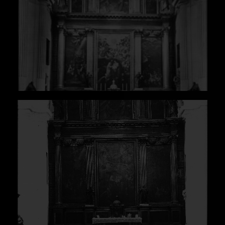
sevillano, abandonando la disposición de dos o
tres cuerpos reticulados de los antiguos
conjuntos renacentistas por un primer cuerpo
de orden monumental y uno superior reducido
a simple ático. Ejerció un hondo impacto y se
convirtió en un modelo que siguieron diversos
conjuntos levantados por la propia Compañía
de Jesús y por el Arzobispado hispalense
durante el primer tercio del siglo XVII; entre
ellos se encuentran el retablo mayor de Santa
María de Lebrija, trazado por Alonso Cano, y el
de Santa María de Gracia de Espera (Cádiz),
debido a Diego López Bueno. Otras obras de
Alonso Matías se relacionan con su retablo
para los jesuitas sevillanos, como el conjunto
que preside la iglesia del colegio jesuita de
Santa Isabel de Marchena (1607) y el retablo
mayor de la Catedral de Córdoba (1618-1628).