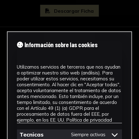
apoyadas sobre sendos pedestales en la
prolongación de las columnas del primer
Descargar Ficha
cuerpo.
Es una obra que, arquitectónicamente, sobre
todo su primer cuerpo, se encuentra
influenciada por el retablo mayor de San
IMÁGENES
Información sobre las cookies
Lorenzo de El Escorial y por los presupuestos
puristas de su autor, Juan de Herrera. Al mismo
tiempo, muestra la asimilación, por parte de
Utilizamos servicios de terceros que nos ayudan
Alonso Matías, de los tratadistas italianos del
a optimizar nuestro sitio web (análisis). Para
poder utilizar estos servicios, necesitamos su
Manierismo, recurriendo al monumental orden
consentimiento. Al hacer clic en "Aceptar todas",
corintio de diez módulos definido por Vignola.
acepta voluntariamente el tratamiento de datos
Al igual que el retablo mayor de El Escorial, fue
antes mencionado. Esto también incluye, por un
tiempo limitado, su consentimiento de acuerdo
concebido para la exhibición clara de grandes
con el Artículo 49 (1) (a) GDPR para el
lienzos, con el objetivo de que sus escenas, de
procesamiento de datos fuera del EEE, por
acuerdo a las directrices trentinas sobre la
ejemplo, en los EE. UU.
Política de privacidad
función didáctica de las imágenes, pudieran
ser fácilmente percibidas y comprendidas por
Tecnicas
Siempre activas