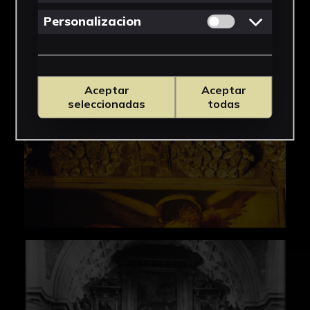
los fieles.
Permitir cookies 
Personalizacion
La ornamentación del retablo es escasa, y se
reduce a los fruteros y guirnaldas centradas
por cabezas de querubes sobre las cajas de las
calles laterales de su primer y segundo cuerpo,
Aceptar
Aceptar
y a las bolas y agujas que rematan la obra,
seleccionadas
todas
acentuando estos motivos geométricos el
sentido marcadamente tectónico del conjunto.
Se considera que este vocabulario decorativo
procede de la edición gráfica del "Templo de
Salomón", publicado por Jerónimo del Prado y
Juan Bautista Villalpando. Las cajas que
enmarcan las pinturas presentan motivos
decorativos procedentes del repertorio
ornamental clásico, como ovas, dentellones y
espirales.
El retablo mayor de la Casa Profesa es un
conjunto clave en la evolución del retablo