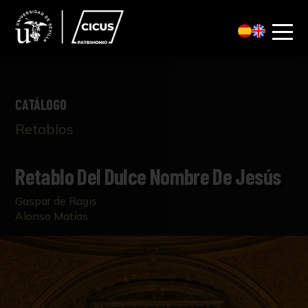
CATÁLOGO
Retablos
Retablo Del Dulce Nombre De Jesús
Gaspar de Ragis
Alonso Matías