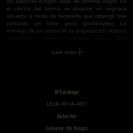
los soportes acogen losas de mármol negro. En
el centro del banco, se dispone un sagrario
resuelto a modo de templete, que alberga tres
pinturas, un Niño Jesús (portezuela), La
entrega de los panes de la propiciación (lateral
izquierdo) y Sansón luchando con el león
(lateral derecho). A ambos lados del sagrario,
Leer más
se disponen dos paneles rectangulares
subdivididos en celdillas destinadas a cobijar
reliquias, cuya veneración, muy común en los
retablos jesuitas, fue recomendada por San
Ignacio de Loyola, fundador de la Compañía. El
primer cuerpo del retablo queda delimitado,
NºCatálogo
exteriormente, por dos columnas corintias
1518-00-IA-RET
estriadas de orden gigante, mientras que
sendas pilastras del mismo orden enmarcan la
Autor/es
caja central. Ésta acoge un gran lienzo de la
Circuncisión de Jesús, flanqueado en las calles
Gaspar de Ragis