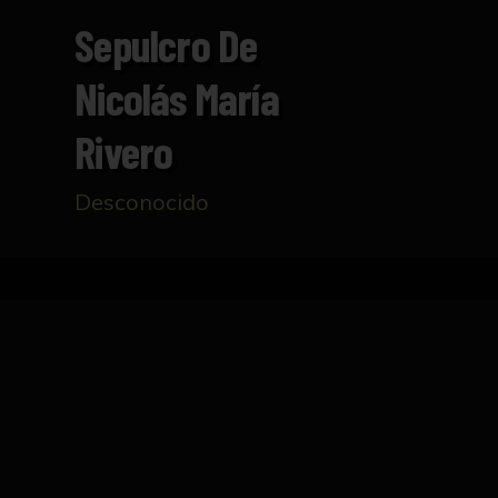
Sepulcro De
Nicolás María
Rivero
Desconocido
Inicio
Catálogo
Sepulcro de Nicolás María Riv
FICHA TÉCNICA
Lápida rectangular de gran sencillez, con 