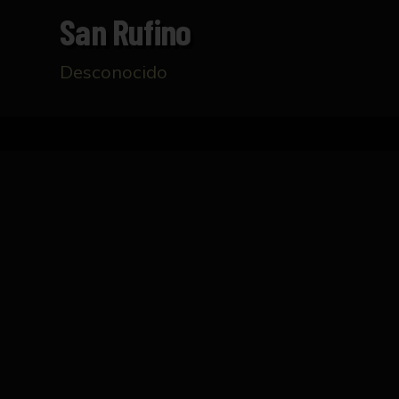
San Rufino
Desconocido
Inicio
Catálogo
San Rufino
FICHA TÉCNICA
Representa al santo sentado junto a un fuent