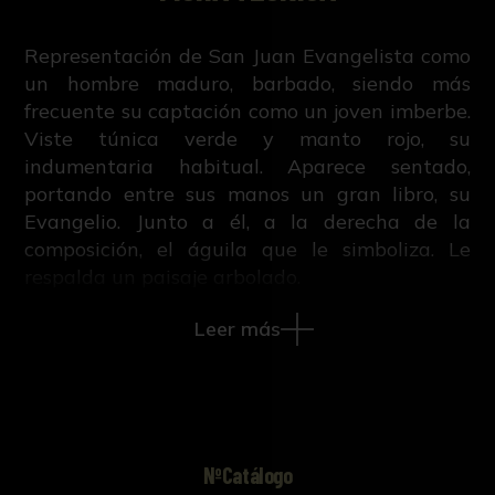
Representación de San Juan Evangelista como
un hombre maduro, barbado, siendo más
frecuente su captación como un joven imberbe.
Viste túnica verde y manto rojo, su
indumentaria habitual. Aparece sentado,
portando entre sus manos un gran libro, su
Evangelio. Junto a él, a la derecha de la
composición, el águila que le simboliza. Le
respalda un paisaje arbolado.
En esta pintura de Uceda, a pesar de su mal
Leer más
estado de conservación, se percibe el estilo de
este maestro, que evolucionó desde el
tardomanierismo hacia el naturalismo barroco.
En las pinturas de este retablo muestra Uceda
una pincelada suelta y una expresividad,
especialmente en las figuras infantiles, que
NºCatálogo