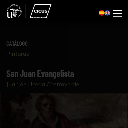
CATÁLOGO
Pinturas
San Juan Evangelista
Juan de Uceda Castroverde