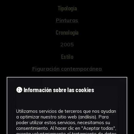
Tipología
Pinturas
Cronología
2005
Estilo
Figuración contemporánea
Ubicación
Información sobre las cookies
Pabellón de Brasil. Investigación e
Infraestructuras
Ver más
Utilizamos servicios de terceros que nos ayudan
a optimizar nuestro sitio web (análisis). Para
poder utilizar estos servicios, necesitamos su
consentimiento. Al hacer clic en "Aceptar todas",
acepta voluntariamente el tratamiento de datos