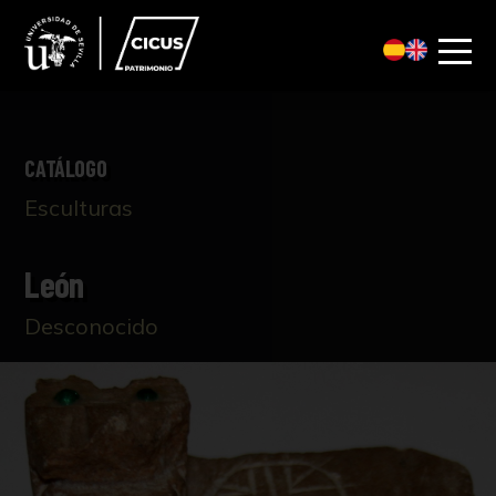
CATÁLOGO
Esculturas
León
Desconocido