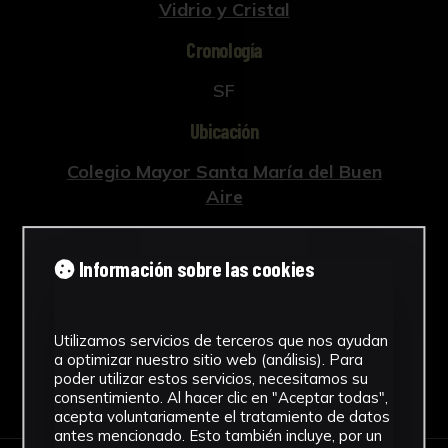
Vidrio y Cristal
Cronología
SF
Ubicación
Colegio Mayor Santa María del Buen
Aire
Fondo
Información sobre las cookies
Sin fondo
Utilizamos servicios de terceros que nos ayudan
a optimizar nuestro sitio web (análisis). Para
poder utilizar estos servicios, necesitamos su
Descargar Ficha
consentimiento. Al hacer clic en "Aceptar todas",
acepta voluntariamente el tratamiento de datos
antes mencionado. Esto también incluye, por un