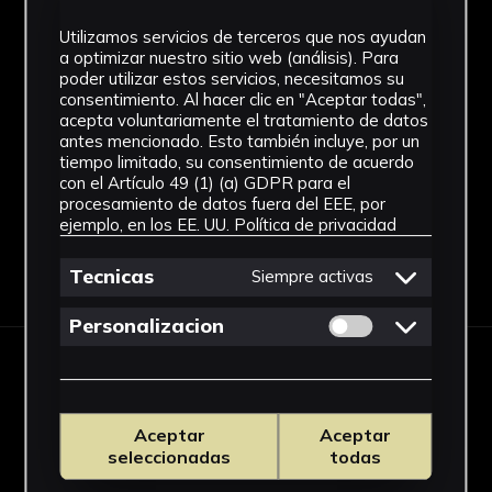
Arte egipcio
Utilizamos servicios de terceros que nos ayudan
a optimizar nuestro sitio web (análisis). Para
Técnica
poder utilizar estos servicios, necesitamos su
consentimiento. Al hacer clic en "Aceptar todas",
Fayenza
acepta voluntariamente el tratamiento de datos
antes mencionado. Esto también incluye, por un
Ver más
tiempo limitado, su consentimiento de acuerdo
con el Artículo 49 (1) (a) GDPR para el
procesamiento de datos fuera del EEE, por
ejemplo, en los EE. UU.
Política de privacidad
Descargar Ficha
Tecnicas
Siempre activas
Permitir cookies 
Personalizacion
IMÁGENES
Aceptar
Aceptar
seleccionadas
todas