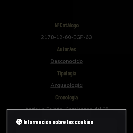
NºCatálogo
2178-12-60-EGP-63
Autor/es
Desconocido
Tipología
Arqueología
Cronología
Antiguo Egipto. Comienzos del 2º
milenio a.C.
Información sobre las cookies
Estilo