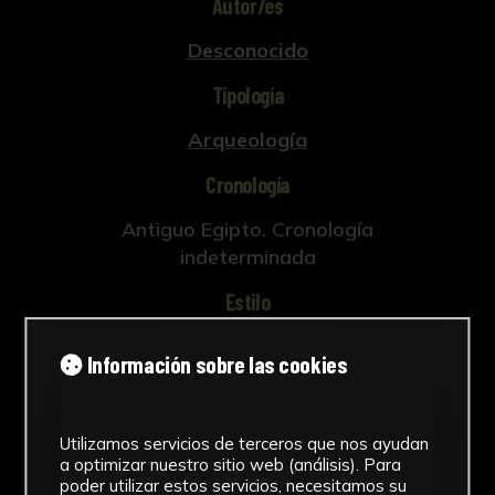
Autor/es
Desconocido
Tipología
Arqueología
Cronología
Antiguo Egipto. Cronología
indeterminada
Estilo
Arte egipcio
Información sobre las cookies
Técnica
Fayenza
Utilizamos servicios de terceros que nos ayudan
Ver más
a optimizar nuestro sitio web (análisis). Para
poder utilizar estos servicios, necesitamos su